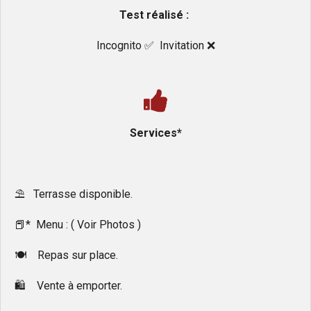
Test réalisé :
Incognito ✅️ Invitation ❌️
Services*
⛱️ Terrasse disponible.
📕* Menu : ( Voir Photos )
🍽 Repas sur place.
🛍 Vente à emporter.