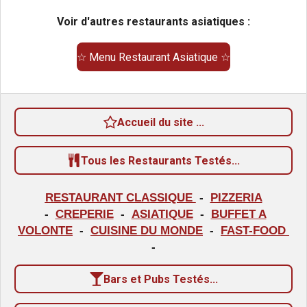
e
e
e
e
e
e
s
s
s
s
r
u
Voir d'autres restaurants asiatiques :
l
a
'
é
t
☆ Menu Restaurant Asiatique ☆
v
i
a
o
l
u
n
a
Accueil du site ...
:
t
i
4
o
Tous les Restaurants Testés...
é
n
t
RESTAURANT CLASSIQUE
-
PIZZERIA
o
-
CREPERIE
-
ASIATIQUE
-
BUFFET A
i
VOLONTE
-
CUISINE DU MONDE
-
FAST-FOOD
l
-
e
Bars et Pubs Testés...
s