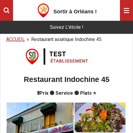
Passer
Sortir à Orléans
!
au
contenu
Suivez L'étoile !
principal
ACCUEIL
»
Restaurant asiatique Indochine 45
Restaurant Indochine 45
🚦Prix 🟢 Service 🟢 Plats ⭐