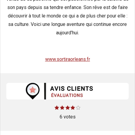
son pays depuis sa tendre enfance. Son rêve est de faire
découvrir à tout le monde ce qui a de plus cher pour elle :
sa culture. Voici une longue aventure qui continue encore
aujourd’hui.
www.sortiraorleans.fr
E
1
2
3
4
5
É
é
é
é
é
é
n
v
t
t
6 votes
t
t
t
v
o
o
o
o
o
o
a
i
i
i
i
i
y
l
l
l
l
l
l