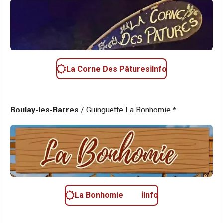
La Corne Des Pâturesℹ️Info
Boulay-les-Barres
/
Guinguette La Bonhomie
*
La Bonhomie ℹ️Info