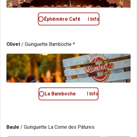
Éphémère Café ℹ️ Info
Olivet
/ Guinguette Bamboche
*
La Bamboche ℹ️ Info
Baule
/ Guinguette La Corne des Pâtures