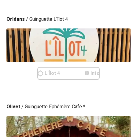
Orléans
/ Guinguette L'îlot 4
L'Îlot 4 🔴 Info
Olivet
/ Guinguette Éphémère Café
*