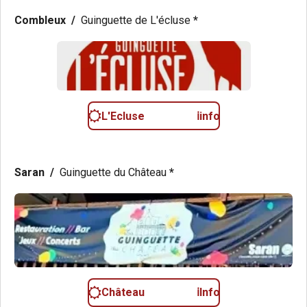
Combleux /
Guinguette de L'écluse
*
L'Ecluse ℹ️info
Saran /
Guinguette du Château
*
Château ℹ️Info