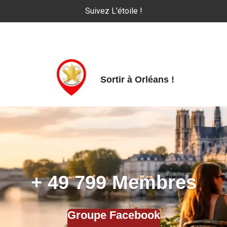
Suivez L'étoile !
Sortir à Orléans
!
+
49 799
Membres
Groupe Facebook