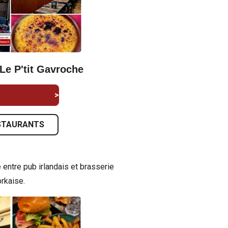
Le P'tit Gavroche
e test >
RESTAURANTS
 entre pub irlandais et brasserie
rkaise.