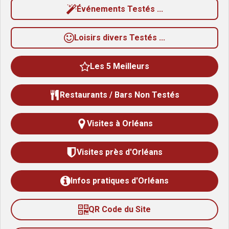
Événements Testés ...
l
e
Loisirs divers Testés ...
s
Les 5 Meilleurs
Restaurants / Bars Non Testés
Visites à Orléans
Visites près d'Orléans
Infos pratiques d'Orléans
QR Code du Site