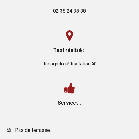
02 38 24 38 38
Test réalisé :
Incognito ✅️ Invitation ❌️
Services :
⛱️ Pas de terrasse.