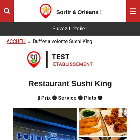
Passer
Sortir à Orléans
!
au
contenu
Suivez L'étoile !
principal
ACCUEIL
»
Buffet a volonte Sushi King
Restaurant Sushi King
🚦 Prix 🟢 Service 🟢 Plats 🟠