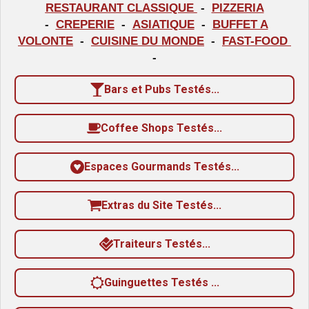
RESTAURANT CLASSIQUE
-
PIZZERIA
3
-
CREPERIE
-
ASIATIQUE
-
BUFFET A
3
VOLONTE
-
CUISINE DU MONDE
-
FAST-FOOD
3
-
3
Bars et Pubs Testés...
3
3
Coffee Shops Testés...
3
3
Espaces Gourmands Testés...
3
3
Extras du Site Testés...
3
3
Traiteurs Testés...
é
t
Guinguettes Testés ...
o
i