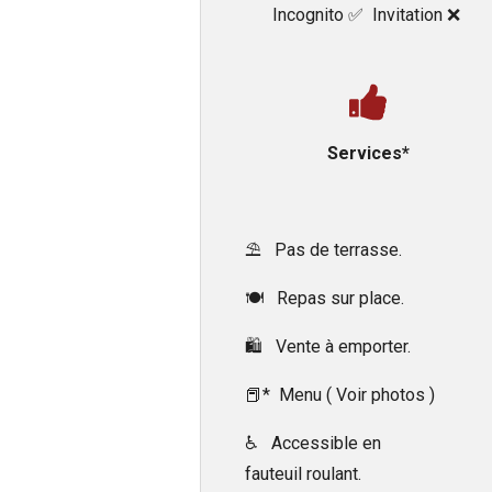
Incognito ✅️ Invitation ❌️
Services*
⛱️ Pas de terrasse.
🍽 Repas sur place.
🛍 Vente à emporter.
📕* Menu ( Voir photos )
♿ Accessible en
fauteuil roulant.