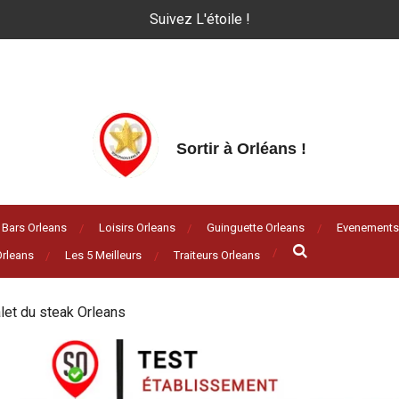
Suivez L'étoile !
Sortir à Orléans
!
Bars Orleans
Loisirs Orleans
Guinguette Orleans
Evenements
rleans
Les 5 Meilleurs
Traiteurs Orleans
let du steak Orleans