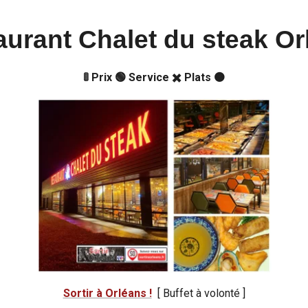
aurant Chalet du steak
Or
🚦 Prix 🟢 Service ✖️ Plats 🟠
Sortir à Orléans !
[ Buffet à volonté ]