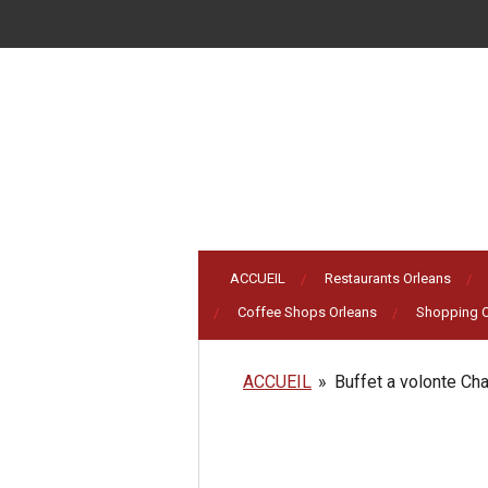
Passer
au
contenu
principal
ACCUEIL
Restaurants Orleans
Coffee Shops Orleans
Shopping O
ACCUEIL
»
Buffet a volonte Cha