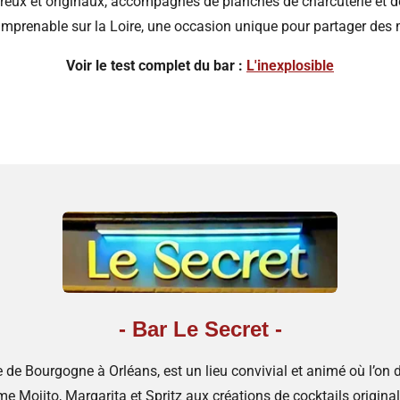
reux et originaux, accompagnés de planches de charcuterie et d
 imprenable sur la Loire, une occasion unique pour partager des 
Voir le test complet du bar :
L'inexplosible
- Bar Le Secret -
ue de Bourgogne à Orléans, est un lieu convivial et animé où l’o
 Mojito, Margarita et Spritz aux créations de cocktails originale