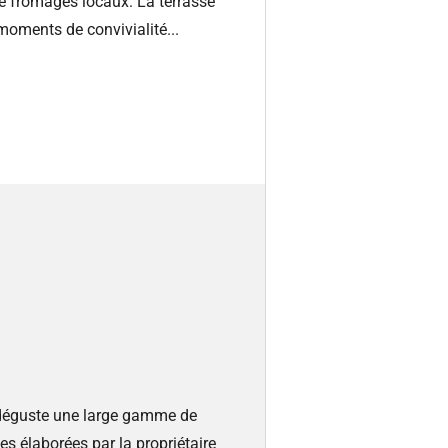
e fromages locaux. La terrasse
moments de convivialité...
n déguste une large gamme de
s élaborées par la propriétaire