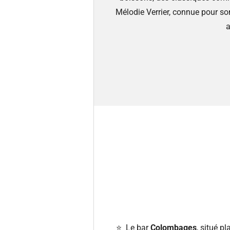
Mélodie Verrier, connue pour so
a
⭐️ Le bar
Colombages
, situé p