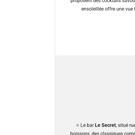
proposent des cocktails savou
ensoleillée offre une vue
⭐️ Le bar
Le Secret
, situé r
boissons, des classiques comme