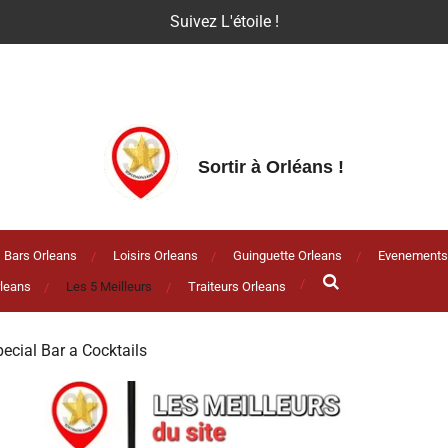
Suivez L'étoile !
Sortir à Orléans
!
Bars Orleans
Loisirs Orleans
Guinguette Orleans
Evenements
leans
Les 5 Meilleurs
Traiteurs Orleans
ecial Bar a Cocktails