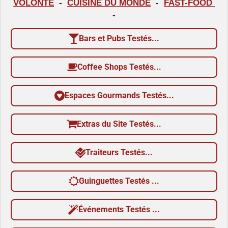
VOLONTE
-
CUISINE DU MONDE
-
FAST-FOOD
l
-
e
Bars et Pubs Testés...
s
Coffee Shops Testés...
Espaces Gourmands Testés...
Extras du Site Testés...
Traiteurs Testés...
Guinguettes Testés ...
Événements Testés ...