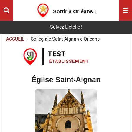
Passer
Sortir à Orléans
!
au
contenu
Suivez L'étoile !
principal
ACCUEIL
»
Collegiale Saint Aignan d'Orleans
Église Saint-Aignan