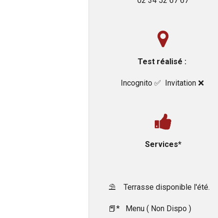
02 34 52 67 67
Test réalisé :
Incognito ✅️ Invitation ❌️
Services*
⛱️ Terrasse disponible l'été.
📕* Menu ( Non Dispo )