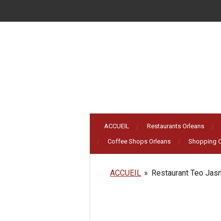
Passer
au
contenu
principal
ACCUEIL
Restaurants Orleans
Coffee Shops Orleans
Shopping O
ACCUEIL
»
Restaurant Teo Jas