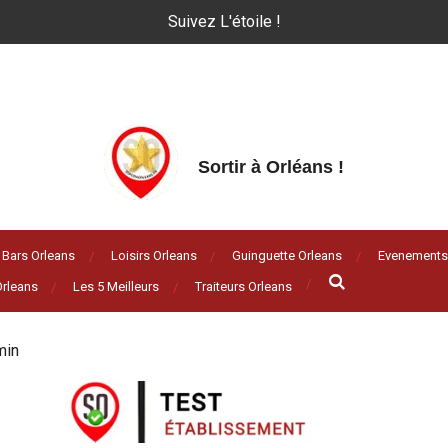
Suivez L'étoile !
Sortir à Orléans
!
Bars Orleans
Loisirs Orleans
Guinguette Orleans
Evenements
rleans
Les 5 Meilleurs
Traiteurs Orleans
min