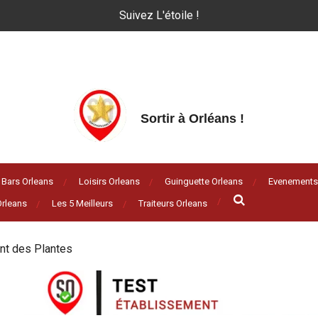
Suivez L'étoile !
Sortir à Orléans
!
Bars Orleans
Loisirs Orleans
Guinguette Orleans
Evenements
rleans
Les 5 Meilleurs
Traiteurs Orleans
nt des Plantes