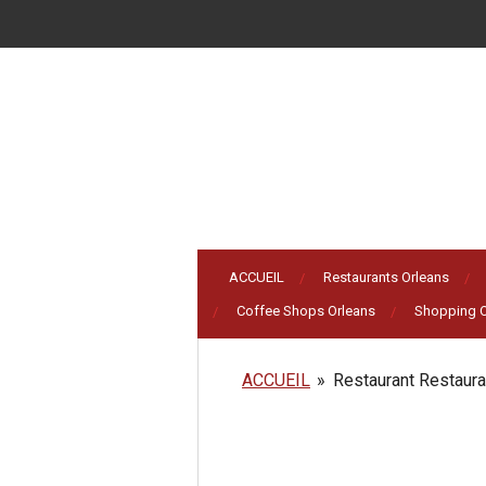
Passer
au
contenu
principal
ACCUEIL
Restaurants Orleans
Coffee Shops Orleans
Shopping O
ACCUEIL
»
Restaurant Restaura