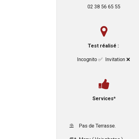
02 38 56 65 55
Test réalisé :
Incognito ✅️ Invitation ❌️
Services*
⛱️ Pas de Terrasse.