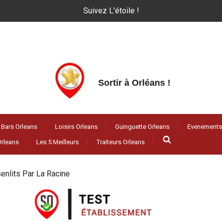
Suivez L'étoile !
Sortir à Orléans
!
Bars Orleans
Loisirs Orleans
Guinguette Orleans
Evenements
rleans
Les 5 Meilleurs
Traiteurs Orleans
enlits Par La Racine