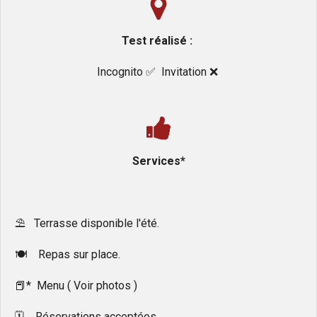
Test réalisé :
Incognito ✅️ Invitation ❌️
Services*
⛱️ Terrasse disponible l'été.
🍽 Repas sur place.
📕* Menu ( Voir photos )
🗓 Réservations acceptées.