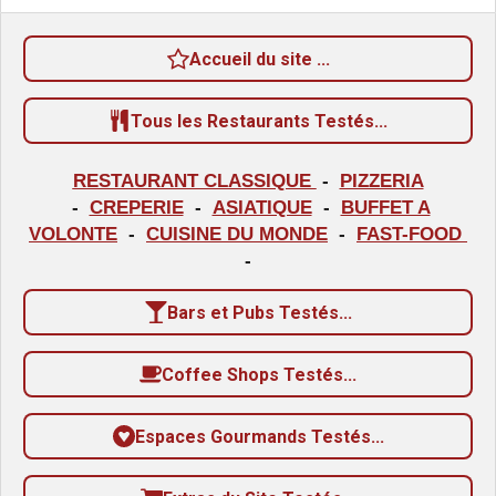
o
l
u
n
a
Accueil du site ...
:
t
i
4
o
Tous les Restaurants Testés...
.
n
3
RESTAURANT CLASSIQUE
-
PIZZERIA
3
-
CREPERIE
-
ASIATIQUE
-
BUFFET A
3
VOLONTE
-
CUISINE DU MONDE
-
FAST-FOOD
3
-
3
Bars et Pubs Testés...
3
3
Coffee Shops Testés...
3
3
Espaces Gourmands Testés...
3
3