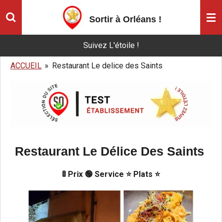
Passer
Sortir à Orléans
!
au
contenu
Suivez L'étoile !
principal
ACCUEIL
»
Restaurant Le delice des Saints
Restaurant Le Délice Des Saints
🚦 Prix 🟢 Service ⭐ Plats ⭐