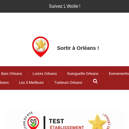
Suivez L'étoile !
Sortir à Orléans
!
Bars Orleans
Loisirs Orleans
Guinguette Orleans
Evenements
leans
Les 5 Meilleurs
Traiteurs Orleans