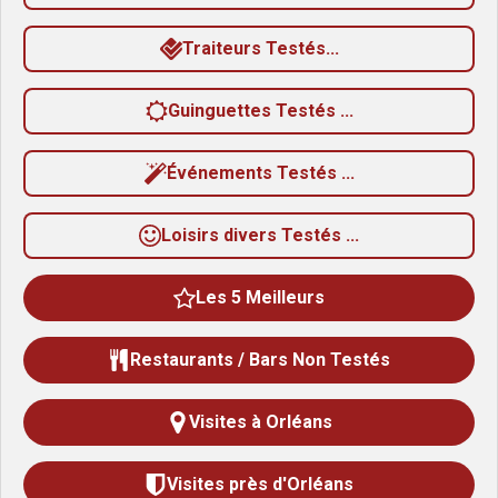
1
Traiteurs Testés...
é
t
Guinguettes Testés ...
o
i
Événements Testés ...
l
e
Loisirs divers Testés ...
s
Les 5 Meilleurs
Restaurants / Bars Non Testés
Visites à Orléans
Visites près d'Orléans