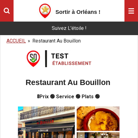
Passer
Sortir à Orléans
!
au
contenu
Suivez L'étoile !
principal
ACCUEIL
»
Restaurant Au Bouillon
Restaurant Au Bouillon
🚦Prix 🟢 Service 🟢 Plats 🟢