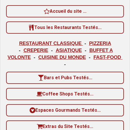
u
n
a
Accueil du site ...
:
t
i
3
o
Tous les Restaurants Testés...
.
n
6
RESTAURANT CLASSIQUE
-
PIZZERIA
4
-
CREPERIE
-
ASIATIQUE
-
BUFFET A
2
VOLONTE
-
CUISINE DU MONDE
-
FAST-FOOD
8
-
5
Bars et Pubs Testés...
7
1
Coffee Shops Testés...
4
2
Espaces Gourmands Testés...
8
5
Extras du Site Testés...
7