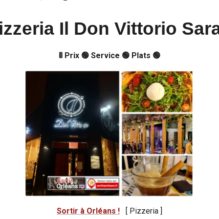
izzeria Il Don Vittorio Sar
🚦 Prix 🟢 Service 🟢 Plats 🟢
Sortir à Orléans !
[ Pizzeria ]