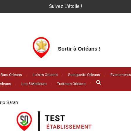
Suivez L'étoile !
Sortir à Orléans
!
Bars Orleans
Loisirs Orleans
Guinguette Orleans
Evenements
rleans
Les 5 Meilleurs
Traiteurs Orleans
orio Saran