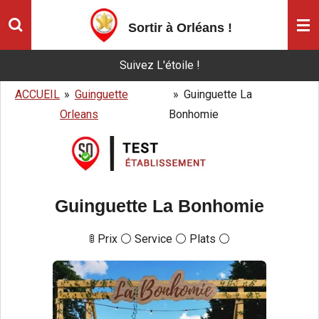
Passer
Sortir à Orléans
!
au
contenu
Suivez L'étoile !
principal
ACCUEIL
»
Guinguette
»
Guinguette La
Orleans
Bonhomie
Guinguette La Bonhomie
🚦 Prix ⚪️ Service ⚪️ Plats ⚪️