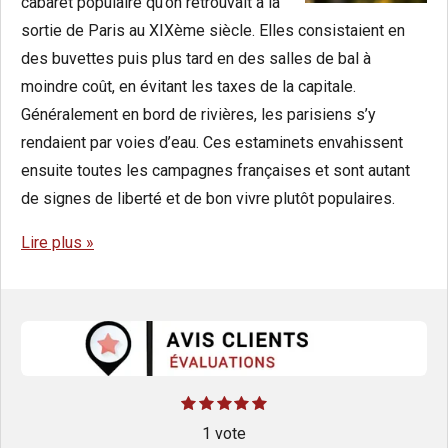
cabaret populaire qu’on retrouvait à la
sortie de Paris au XIXème siècle. Elles consistaient en
des buvettes puis plus tard en des salles de bal à
moindre coût, en évitant les taxes de la capitale.
Généralement en bord de rivières, les parisiens s’y
rendaient par voies d’eau. Ces estaminets envahissent
ensuite toutes les campagnes françaises et sont autant
de signes de liberté et de bon vivre plutôt populaires.
Lire plus »
E
1
2
3
4
5
É
é
é
é
é
é
n
v
t
t
1 vote
t
t
t
v