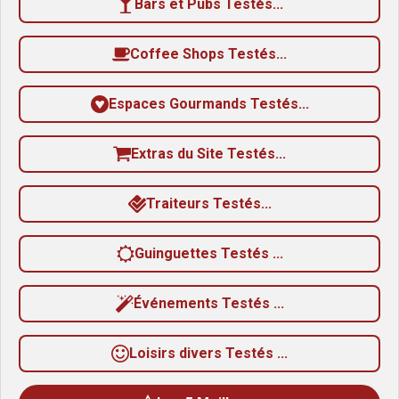
Bars et Pubs Testés...
s
Coffee Shops Testés...
Espaces Gourmands Testés...
Extras du Site Testés...
Traiteurs Testés...
Guinguettes Testés ...
Événements Testés ...
Loisirs divers Testés ...