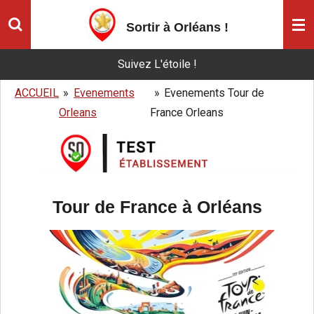
Passer
Sortir à Orléans
!
au
contenu
Suivez L'étoile !
principal
ACCUEIL
»
Evenements
»
Evenements Tour de
Orleans
France Orleans
Tour de France à Orléans