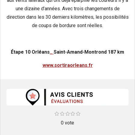
aux vents latéraux qui ont déjà éparpillé les coureurs il y a
une dizaine d’années. Avec trois changements de
direction dans les 30 derniers kilomètres, les possibilités
de coups de bordure sont réelles.
Étape
10
Orléans
_
Saint-Amand-Montrond 187 km
www.sortiraorleans.fr
E
1
2
3
4
5
É
é
é
é
é
é
n
v
t
t
0 vote
t
t
t
v
o
o
o
o
o
o
a
i
i
i
i
i