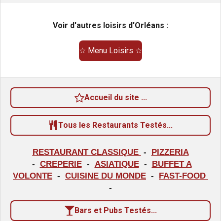
y
l
l
l
l
l
l
e
e
e
e
e
e
s
s
s
s
r
u
Voir d'autres loisirs d'Orléans :
l
a
'
é
t
☆ Menu Loisirs ☆
v
i
a
o
l
u
n
a
Accueil du site ...
:
t
i
0
o
Tous les Restaurants Testés...
é
n
t
RESTAURANT CLASSIQUE
-
PIZZERIA
o
-
CREPERIE
-
ASIATIQUE
-
BUFFET A
i
VOLONTE
-
CUISINE DU MONDE
-
FAST-FOOD
l
-
e
Bars et Pubs Testés...