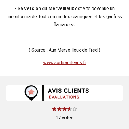
-
Sa version du Merveilleux
est vite devenue un
incontournable, tout comme les cramiques et les gaufres
flamandes.
( Source : Aux Merveilleux de Fred )
www.sortiraorleans.fr
E
1
2
3
4
5
É
é
é
é
é
é
n
v
t
17 votes
t
t
t
t
v
o
o
o
o
o
o
a
i
i
i
i
i