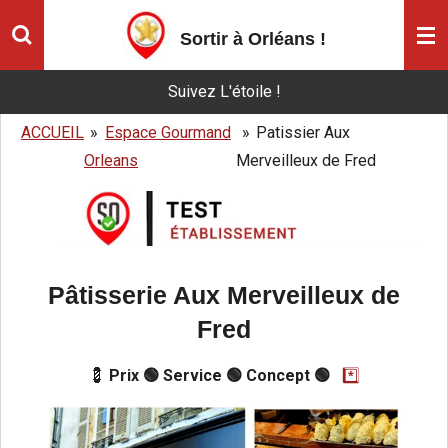
Passer
Sortir à Orléans
!
au
contenu
Suivez L'étoile !
principal
ACCUEIL
»
Espace Gourmand
»
Patissier Aux
Orleans
Merveilleux de Fred
Pâtisserie Aux Merveilleux de
Fred
💈
Prix 🟢 Service 🟢 Concept 🟢
*️⃣