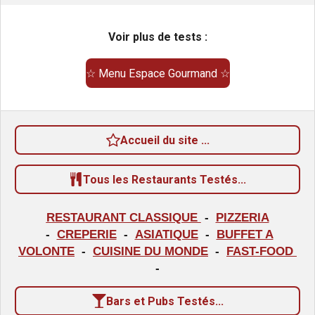
y
l
l
l
l
l
l
e
e
e
e
e
e
s
s
s
s
r
u
Voir plus de tests :
l
a
'
é
t
☆ Menu Espace Gourmand ☆
v
i
a
o
l
u
n
a
Accueil du site ...
:
t
i
3
o
Tous les Restaurants Testés...
.
n
6
RESTAURANT CLASSIQUE
-
PIZZERIA
4
-
CREPERIE
-
ASIATIQUE
-
BUFFET A
7
VOLONTE
-
CUISINE DU MONDE
-
FAST-FOOD
0
-
5
Bars et Pubs Testés...
8