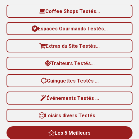
8
Coffee Shops Testés...
2
3
Espaces Gourmands Testés...
5
2
Extras du Site Testés...
9
4
Traiteurs Testés...
é
t
Guinguettes Testés ...
o
i
Événements Testés ...
l
e
Loisirs divers Testés ...
s
Les 5 Meilleurs