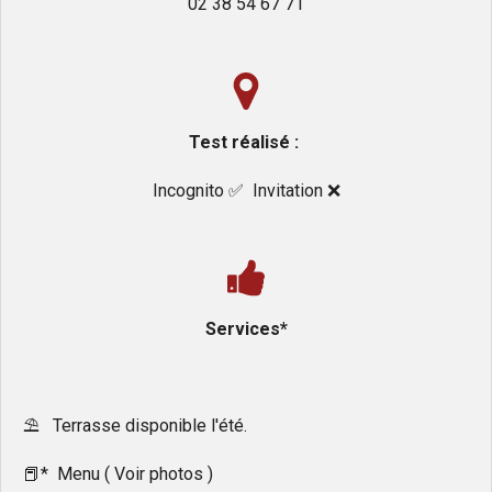
02 38 54 67 71
Test réalisé :
Incognito ✅️ Invitation ❌️
Services*
⛱️ Terrasse disponible l'été.
📕* Menu ( Voir photos )