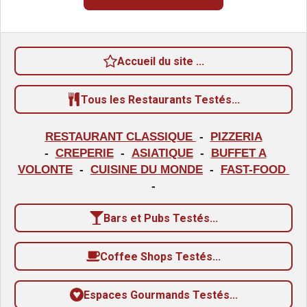
v
i
a
o
l
u
n
a
Accueil du site ...
:
t
i
4
o
Tous les Restaurants Testés...
é
n
t
RESTAURANT CLASSIQUE
-
PIZZERIA
o
-
CREPERIE
-
ASIATIQUE
-
BUFFET A
i
VOLONTE
-
CUISINE DU MONDE
-
FAST-FOOD
l
-
e
Bars et Pubs Testés...
s
Coffee Shops Testés...
Espaces Gourmands Testés...