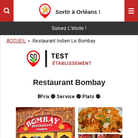
Passer
Sortir à Orléans
!
au
contenu
Suivez L'étoile !
principal
ACCUEIL
»
Restaurant Indien Le Bombay
Restaurant Bombay
🚦Prix 🟢 Service 🟢 Plats 🟢