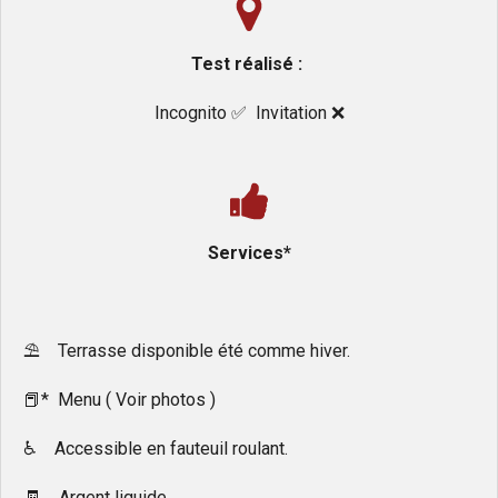
Test réalisé :
Incognito ✅️ Invitation ❌️
Services*
⛱ Terrasse disponible été comme hiver.
📕* Menu ( Voir photos )
♿ Accessible en fauteuil roulant.
🧾 Argent liquide