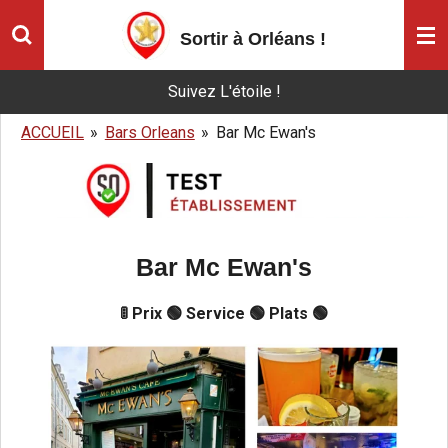
Passer
Sortir à Orléans
!
au
contenu
Suivez L'étoile !
principal
ACCUEIL
»
Bars Orleans
»
Bar Mc Ewan's
Bar Mc Ewan's
🚦 Prix 🟢 Service 🟢 Plats 🟢