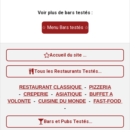
l
e
e
e
e
e
e
s
s
s
s
r
u
Voir plus de bars testés :
l
a
'
é
t
☆ Menu Bars testés ☆
v
i
a
o
l
u
n
a
Accueil du site ...
:
t
i
0
o
Tous les Restaurants Testés...
é
n
t
RESTAURANT CLASSIQUE
-
PIZZERIA
o
-
CREPERIE
-
ASIATIQUE
-
BUFFET A
i
VOLONTE
-
CUISINE DU MONDE
-
FAST-FOOD
l
-
e
Bars et Pubs Testés...