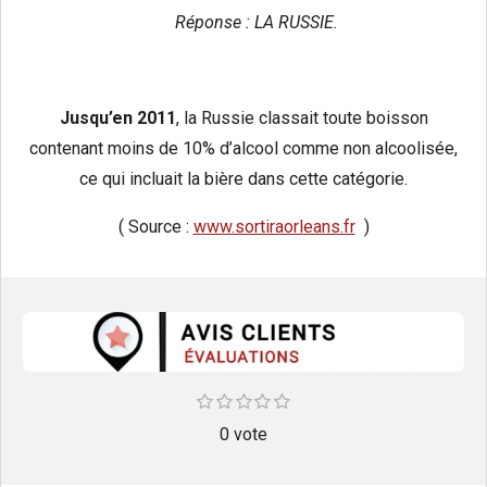
Réponse : LA RUSSIE.
Jusqu’en 2011
, la Russie classait toute boisson
contenant moins de 10% d’alcool comme non alcoolisée,
ce qui incluait la bière dans cette catégorie.
( Source :
www.sortiraorleans.fr
)
E
1
2
3
4
5
É
é
é
é
é
é
n
v
t
t
0 vote
t
t
t
v
o
o
o
o
o
o
a
i
i
i
i
i
y
l
l
l
l
l