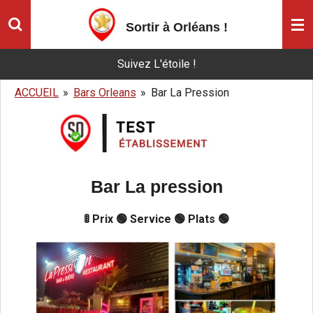
Passer
Sortir à Orléans
!
au
contenu
Suivez L'étoile !
principal
ACCUEIL
»
Bars Orleans
»
Bar La Pression
Bar La pression
🚦 Prix 🟢 Service 🟢 Plats 🟢