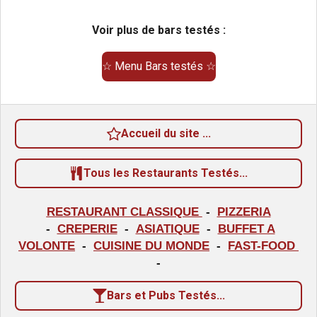
l
e
e
e
e
e
e
s
s
s
s
r
u
Voir plus de bars testés :
l
a
'
é
t
☆ Menu Bars testés ☆
v
i
a
o
l
u
n
a
Accueil du site ...
:
t
i
4
o
Tous les Restaurants Testés...
é
n
t
RESTAURANT CLASSIQUE
-
PIZZERIA
o
-
CREPERIE
-
ASIATIQUE
-
BUFFET A
i
VOLONTE
-
CUISINE DU MONDE
-
FAST-FOOD
l
-
e
Bars et Pubs Testés...
s