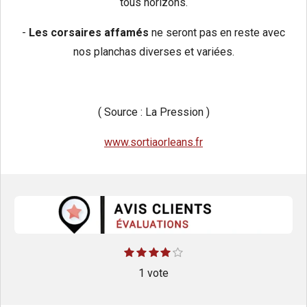
tous horizons.
-
Les corsaires affamés
ne seront pas en reste avec
nos planchas diverses et variées.
( Source : La Pression )
www.sortiaorleans.fr
E
1
2
3
4
5
É
é
é
é
é
é
n
v
t
t
1 vote
t
t
t
v
o
o
o
o
o
o
a
i
i
i
i
i
y
l
l
l
l
l