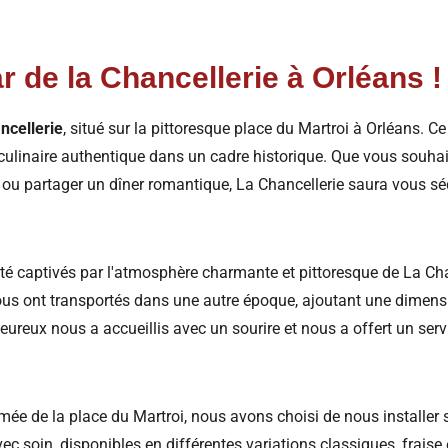
ar de la Chancellerie à Orléans !
ncellerie
, situé sur la pittoresque place du Martroi à Orléans. 
culinaire authentique dans un cadre historique. Que vous souhait
 ou partager un dîner romantique, La Chancellerie saura vous sé
té captivés par l'atmosphère charmante et pittoresque de La Cha
nous ont transportés dans une autre époque, ajoutant une dimens
eureux nous a accueillis avec un sourire et nous a offert un servi
ée de la place du Martroi, nous avons choisi de nous installer s
c soin, disponibles en différentes variations classiques, fraise