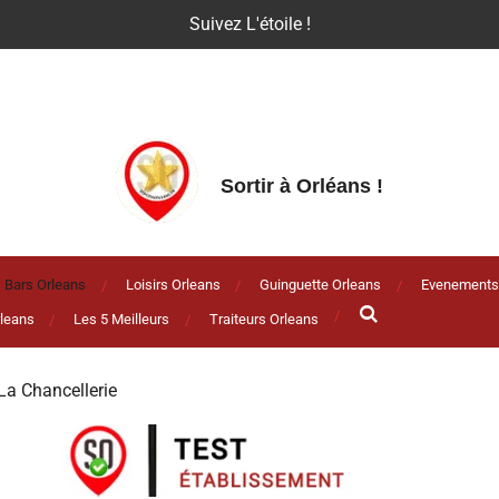
Suivez L'étoile !
Sortir à Orléans
!
Bars Orleans
Loisirs Orleans
Guinguette Orleans
Evenements
leans
Les 5 Meilleurs
Traiteurs Orleans
La Chancellerie