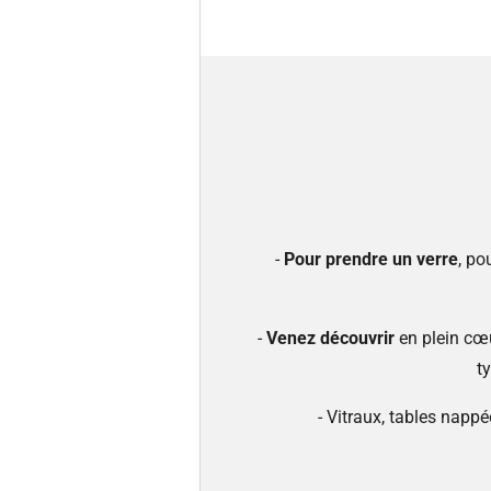
-
Pour prendre un verre
, po
-
Venez découvrir
en plein cœu
t
- Vitraux, tables nappé